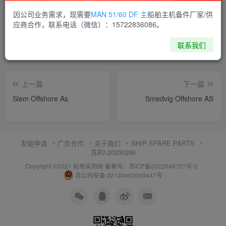
喜欢就支持一下吧
因公司业务需求，现需要
MAN 51/60 DF 主
船舶主机备件厂家/供
应商合作，联系电话（微信）：15722836086。
点赞
10
分享
收藏
联系我们
上一篇
下一篇
Siem Offshore As
Smedvig Offshore AS
友链申请
广告合作
关于我们
SHIP SPARE PARTS
苏B2-20230266
Copyright ©2021 船用采购网
备案号：苏ICP备2022046727号-2
苏公网安备 32120402000447号