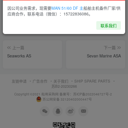
喜欢就支持一下吧
因公司业务需求，现需要
MAN 51/60 DF 主
船舶主机备件厂家/供
应商合作，联系电话（微信）：15722836086。
点赞
11
分享
收藏
联系我们
上一篇
下一篇
Seaworks AS
Sevan Marine ASA
友链申请
广告合作
关于我们
SHIP SPARE PARTS
苏B2-20230266
Copyright ©2021 船用采购网
备案号：苏ICP备2022046727号-2
苏公网安备 32120402000447号