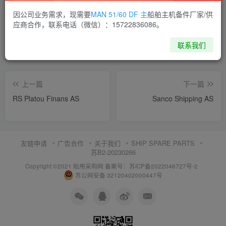
喜欢就支持一下吧
因公司业务需求，现需要
MAN 51/60 DF 主
船舶主机备件厂家/供
应商合作，联系电话（微信）：15722836086。
点赞
8
分享
收藏
联系我们
上一篇
下一篇
RS Platou Finans AS
Sanco Shipping AS
友链申请
广告合作
关于我们
SHIP SPARE PARTS
苏B2-20230266
Copyright ©2021 船用采购网
备案号：苏ICP备2022046727号-2
苏公网安备 32120402000447号