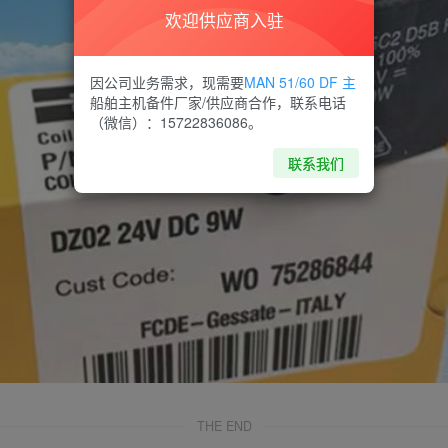
欢迎供应商入驻
因公司业务需求，现需要
MAN 51/60 DF 主
船舶主机备件厂家/供应商合作，联系电话
（微信）：15722836086。
联系我们
THE END