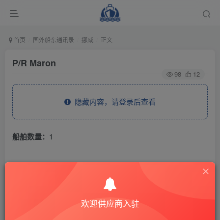
首页
国外船东通讯录
挪威
正文
P/R Maron
98
12
隐藏内容，请登录后查看
船舶数量：
1
THE END
国外船东通讯录
挪威
欢迎供应商入驻