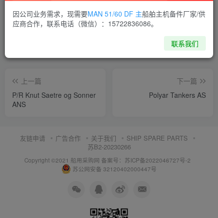
喜欢就支持一下吧
因公司业务需求，现需要
MAN 51/60 DF 主
船舶主机备件厂家/供
应商合作，联系电话（微信）：15722836086。
点赞
12
分享
收藏
联系我们
上一篇
下一篇
P/R Knut Saetre og Sonner
Polyar Tankers AS
ANS
友链申请
广告合作
关于我们
SHIP SPARE PARTS
苏B2-20230266
Copyright ©2021 船用采购网
备案号：苏ICP备2022046727号-2
苏公网安备 32120402000447号