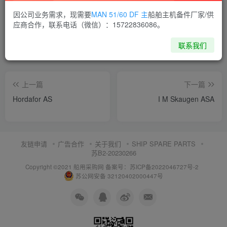
喜欢就支持一下吧
因公司业务需求，现需要
MAN 51/60 DF 主
船舶主机备件厂家/供
应商合作，联系电话（微信）：15722836086。
点赞
5
分享
收藏
联系我们
上一篇
下一篇
Hordafor AS
I M Skaugen ASA
友链申请
广告合作
关于我们
SHIP SPARE PARTS
苏B2-20230266
Copyright ©2021 船用采购网
备案号：苏ICP备2022046727号-2
苏公网安备 32120402000447号