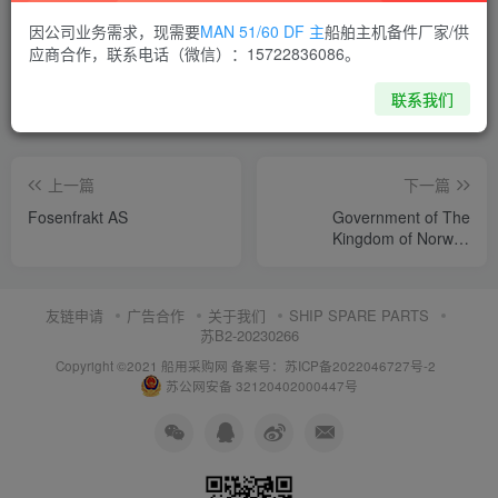
喜欢就支持一下吧
因公司业务需求，现需要
MAN 51/60 DF 主
船舶主机备件厂家/供
应商合作，联系电话（微信）：15722836086。
点赞
8
分享
收藏
联系我们
上一篇
下一篇
Fosenfrakt AS
Government of The
Kingdom of Norway
(Havforskningsinstituttet)
友链申请
广告合作
关于我们
SHIP SPARE PARTS
苏B2-20230266
Copyright ©2021 船用采购网
备案号：苏ICP备2022046727号-2
苏公网安备 32120402000447号