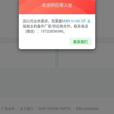
欢迎供应商入驻
喜欢就支持一下吧
因公司业务需求，现需要
MAN 51/60 DF 主
船舶主机备件厂家/供应商合作，联系电话
点赞
12
分享
收藏
（微信）：15722836086。
联系我们
广告合作
关于我们
SHIP SPARE PARTS
苏B2-20230266