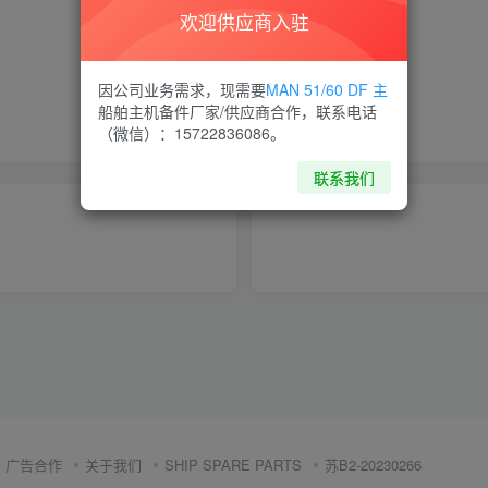
欢迎供应商入驻
喜欢就支持一下吧
因公司业务需求，现需要
MAN 51/60 DF 主
船舶主机备件厂家/供应商合作，联系电话
点赞
12
分享
收藏
（微信）：15722836086。
联系我们
广告合作
关于我们
SHIP SPARE PARTS
苏B2-20230266