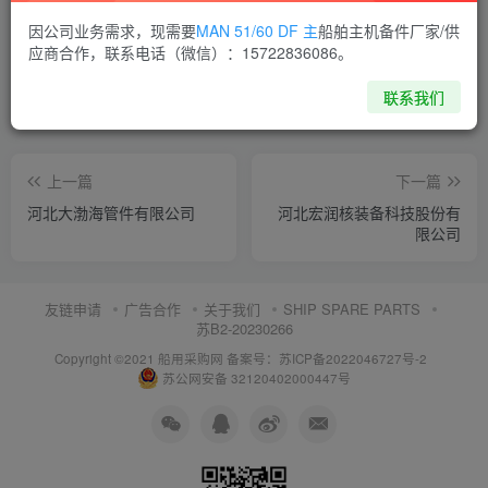
喜欢就支持一下吧
因公司业务需求，现需要
MAN 51/60 DF 主
船舶主机备件厂家/供
应商合作，联系电话（微信）：15722836086。
点赞
7
分享
收藏
联系我们
上一篇
下一篇
河北大渤海管件有限公司
河北宏润核装备科技股份有
限公司
友链申请
广告合作
关于我们
SHIP SPARE PARTS
苏B2-20230266
Copyright ©2021 船用采购网
备案号：苏ICP备2022046727号-2
苏公网安备 32120402000447号