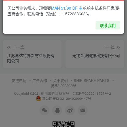
喜欢就支持一下吧
因公司业务需求，现需要
MAN 51/60 DF 主
船舶主机备件厂家/供
应商合作，联系电话（微信）：15722836086。
点赞
10
分享
收藏
联系我们
上一篇
下一篇
江苏界达特异新材料股份有
无锡金波隔振科技有限公司
限公司
友链申请
广告合作
关于我们
SHIP SPARE PARTS
苏B2-20230266
Copyright ©2021 船用采购网
备案号：苏ICP备2022046727号-2
苏公网安备 32120402000447号