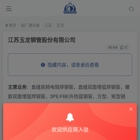
首页
船厂通讯录
江苏
正文
江苏玉龙钢管股份有限公司
64
5
隐藏内容，请登录后查看
主营业务
：直缝高频电阻焊钢管，直缝双面埋弧焊钢管，螺
旋双面埋弧焊钢管，3PE/FBE外防腐钢管，方型、矩型钢
管。
THE END
欢迎供应商入驻