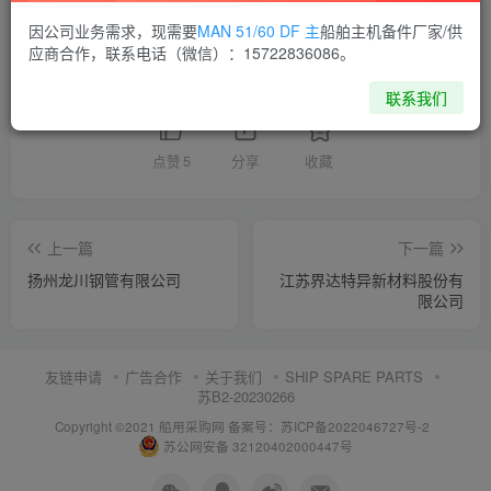
供应商通讯录
江苏
因公司业务需求，现需要
MAN 51/60 DF 主
船舶主机备件厂家/供
应商合作，联系电话（微信）：15722836086。
喜欢就支持一下吧
联系我们
点赞
5
分享
收藏
上一篇
下一篇
扬州龙川钢管有限公司
江苏界达特异新材料股份有
限公司
友链申请
广告合作
关于我们
SHIP SPARE PARTS
苏B2-20230266
Copyright ©2021 船用采购网
备案号：苏ICP备2022046727号-2
苏公网安备 32120402000447号