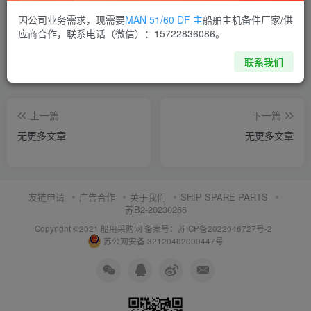
喜欢就支持一下吧
因公司业务需求，现需要
MAN 51/60 DF 主
船舶主机备件厂家/供
应商合作，联系电话（微信）：15722836086。
点赞
8
分享
收藏
联系我们
上一篇
下一篇
无更多文章
无更多文章
友链申请
广告合作
关于我们
SHIP SPARE PARTS
苏B2-20230266
Copyright ©2021 船用采购网
备案号：苏ICP备2022046727号-2
苏公网安备 32120402000447号