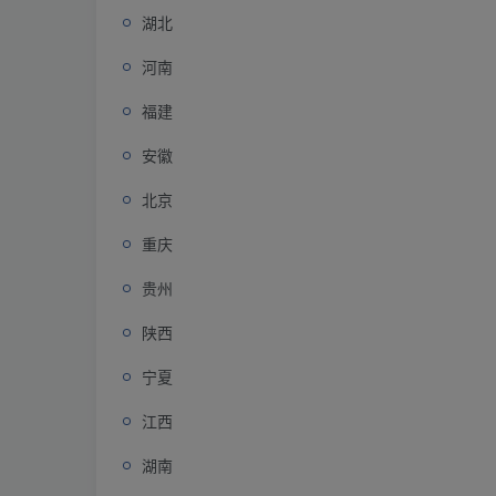
湖北
河南
福建
安徽
北京
重庆
贵州
陕西
宁夏
江西
湖南