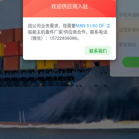
欢迎供应商入驻
手机号或
因公司业务需求，现需要
MAN 51/60 DF 主
设置新密
船舶主机备件厂家/供应商合作，联系电话
（微信）：15722836086。
重复密码
联系我们