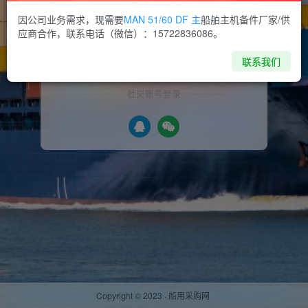
因公司业务需求，现需要
MAN 51/60 DF 主
船舶主机备件厂家/供
找回密码
记住登录
应商合作，联系电话（微信）：15722836086。
登录
联系我们
社交账号登录
Copyright © 2023 ·
船用采购网