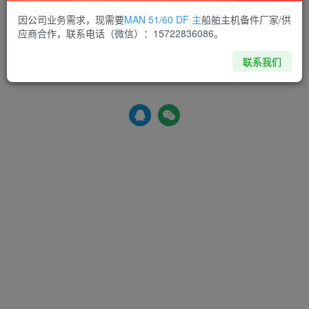
因公司业务需求，现需要
MAN 51/60 DF 主
船舶主机备件厂家/供
应商合作，联系电话（微信）：15722836086。
登录
注册
联系我们
社交账号登录