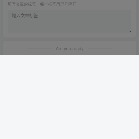
填写文章的标签，每个标签用逗号隔开
Are you ready
暂无发布权限
友链申请
广告合作
关于我们
SHIP SPARE PARTS
苏B2-20230266
Copyright ©2021 船用采购网
备案号：苏ICP备2022046727号-2
苏公网安备 32120402000447号