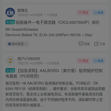
管理员
关注
私信
7月30日 14:04发布
7次阅读
船舶备件—电子镇流器（CKQ-2607563P）询价
询价
Mfr:VosslohSchwabe
Electronic Ballast T8, ELXc 236.208Part:188705 = 30pc
泰州昌宽
回复
分享
用户47285295
关注
私信
7月27日 14:25发布
12次阅读
【加急求购】AALBORG（奥尔堡）船用锅炉控制
询价
电路板（PCB现货）
我司急购一块 AALBORG 船用锅炉控制主板。PCB标识：DK
8260 REV M（经典常用款）。硬件要求：全新死库存或高品质翻
新现货皆可，需支持上台架通电测试。有该款硬件基板库存的国
内供应商请直接私聊。由于不同锅炉程序不同，请私聊时带上您
的现货库存照片或能适...