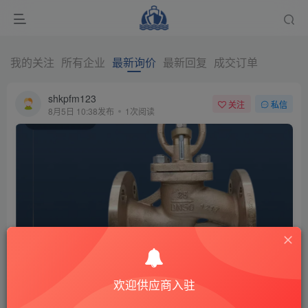
我的关注
所有企业
最新询价
最新回复
成交订单
shkpfm123
关注
私信
8月5日 10:38发布
1次阅读
GB/T587为普通截止阀
询价
- 基础售价：505元，支付宝限时立减8元
欢迎供应商入驻
- 发货与售后：江苏泰州发货，快递费50元，48小时内发货，支