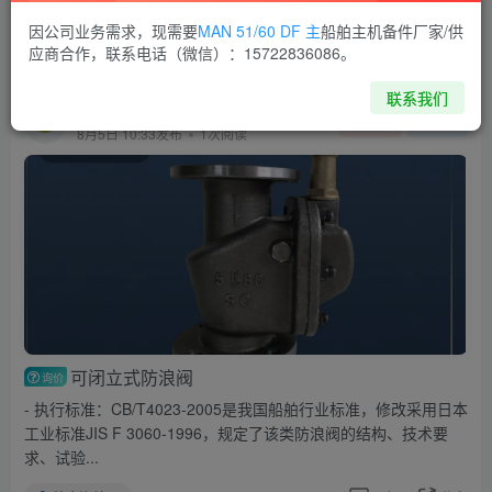
持7天无理由退货、信用卡支付...
因公司业务需求，现需要
MAN 51/60 DF 主
船舶主机备件厂家/供
综合询单
回复
分享
应商合作，联系电话（微信）：15722836086。
联系我们
shkpfm123
关注
私信
8月5日 10:33发布
1次阅读
可闭立式防浪阀
询价
- 执行标准：CB/T4023-2005是我国船舶行业标准，修改采用日本
工业标准JIS F 3060-1996，规定了该类防浪阀的结构、技术要
求、试验...