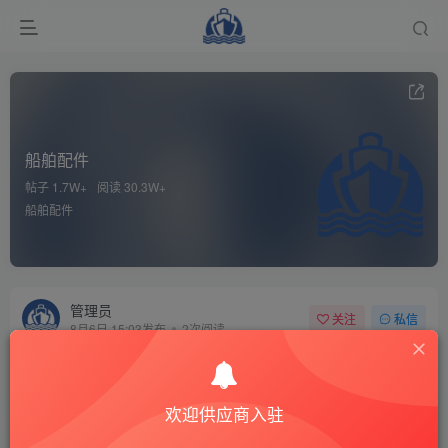
船舶配件
帖子 1.7W+
阅读 30.3W+
船舶配件
管理员
关注
私信
8月6日 15:03发布
2次阅读
船舶备件—主空气压缩机（CKQ-2607886P）询价
询价
Manufacturer: DONGHWA Model No.: H-264
complete main air compressor = 1set
欢迎供应商入驻
QO00073426_.pdf