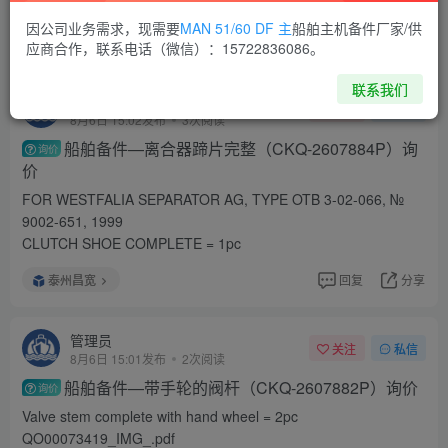
下载 pdf文件 2.4M
因公司业务需求，现需要
MAN 51/60 DF 主
船舶主机备件厂家/供
泰州昌宽
回复
分享
应商合作，联系电话（微信）：15722836086。
联系我们
管理员
关注
私信
8月6日 15:02发布
3次阅读
船舶备件—离合器蹄片完整（CKQ-2607884P）询
询价
价
FOR WESTFALIA SEPARATOR AG, TYPE OTB 3-02-066, №
9002-651, 1999
CLUTCH SHOE COMPLETE = 1pc
泰州昌宽
回复
分享
管理员
关注
私信
8月6日 15:01发布
2次阅读
船舶备件—带手轮的阀杆（CKQ-2607882P）询价
询价
Valve stem complete with hand wheel = 2pc
QO00073419_IMG_.pdf